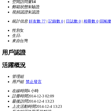
空間訪問量
14
郵箱狀態
未驗證
視頻認證
未認證
統計信息
好友數 77
|
記錄數 0
|
日誌數 0
|
相冊數 0
|
回帖數
性別
女
生日
-
來自
台灣
用戶認證
活躍概況
管理組
用戶組
禁止發言
在線時間
4 小時
註冊時間
2014-12-3 02:09
最後訪問
2014-12-4 13:23
上次活動時間
2014-12-4 13:23