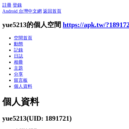
註冊
登錄
Android 台灣中文網
返回首頁
yue5213的個人空間
https://apk.tw/?18917
空間首頁
動態
記錄
日誌
相冊
主題
分享
留言板
個人資料
個人資料
yue5213
(UID: 1891721)