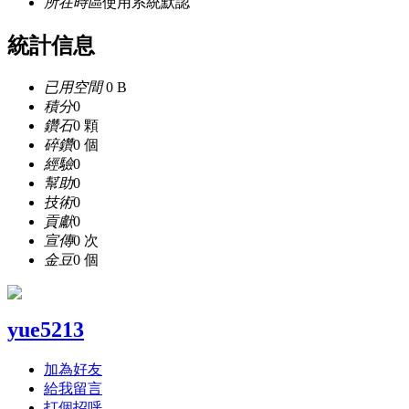
所在時區
使用系統默認
統計信息
已用空間
0 B
積分
0
鑽石
0 顆
碎鑽
0 個
經驗
0
幫助
0
技術
0
貢獻
0
宣傳
0 次
金豆
0 個
yue5213
加為好友
給我留言
打個招呼