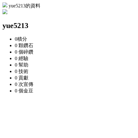
yue5213的資料
yue5213
0
積分
0 顆
鑽石
0 個
碎鑽
0
經驗
0
幫助
0
技術
0
貢獻
0 次
宣傳
0 個
金豆