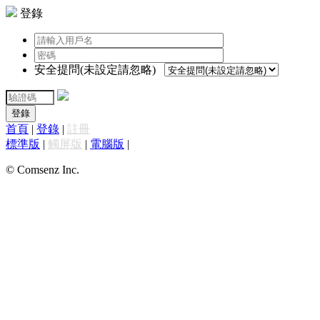
登錄
安全提問(未設定請忽略)
登錄
首頁
|
登錄
|
註冊
標準版
|
觸屏版
|
電腦版
|
© Comsenz Inc.