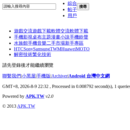
綜合
搜尋
帖子
用戶
遊戲交流
遊戲下載
軟體交流
軟體下載
手機影視
桌布主題
漫畫小說
手機鈴聲
水族館
手機音樂
二手市場
新手專區
HTC
Sony
Samsung
TWM
Huawei
MOTO
解密技術
繁化技術
請先登錄後才能繼續瀏覽
聯繫我們
|
小黑屋
|
手機版
|
Archiver
|
Android 台灣中文網
GMT+8, 2026-8-9 22:32
, Processed in 0.008792 second(s), 1 quer
Powered by
APK.TW
v2.0
© 2013
APK.TW