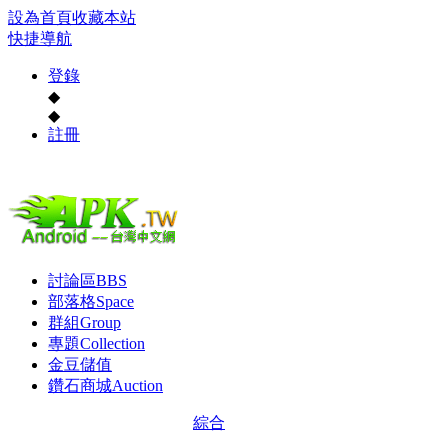
設為首頁
收藏本站
快捷導航
登錄
◆
◆
註冊
討論區
BBS
部落格
Space
群組
Group
專題
Collection
金豆儲值
鑽石商城
Auction
綜合