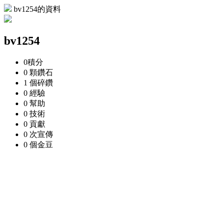
bv1254的資料
bv1254
0
積分
0 顆
鑽石
1 個
碎鑽
0
經驗
0
幫助
0
技術
0
貢獻
0 次
宣傳
0 個
金豆