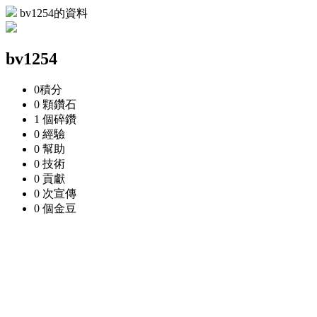
bv1254的資料
bv1254
0
積分
0 顆
鑽石
1 個
碎鑽
0
經驗
0
幫助
0
技術
0
貢獻
0 次
宣傳
0 個
金豆