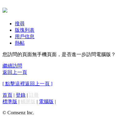
搜尋
版塊列表
用戶信息
熱帖
您訪問的頁面無手機頁面，是否進一步訪問電腦版？
繼續訪問
返回上一頁
[ 點擊這裡返回上一頁 ]
首頁
|
登錄
|
註冊
標準版
|
觸屏版
|
電腦版
|
© Comsenz Inc.