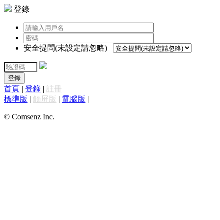
登錄
安全提問(未設定請忽略)
登錄
首頁
|
登錄
|
註冊
標準版
|
觸屏版
|
電腦版
|
© Comsenz Inc.