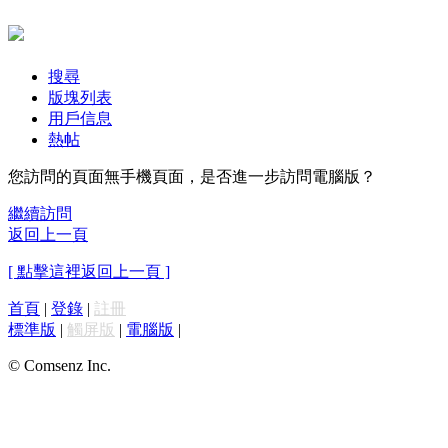
搜尋
版塊列表
用戶信息
熱帖
您訪問的頁面無手機頁面，是否進一步訪問電腦版？
繼續訪問
返回上一頁
[ 點擊這裡返回上一頁 ]
首頁
|
登錄
|
註冊
標準版
|
觸屏版
|
電腦版
|
© Comsenz Inc.