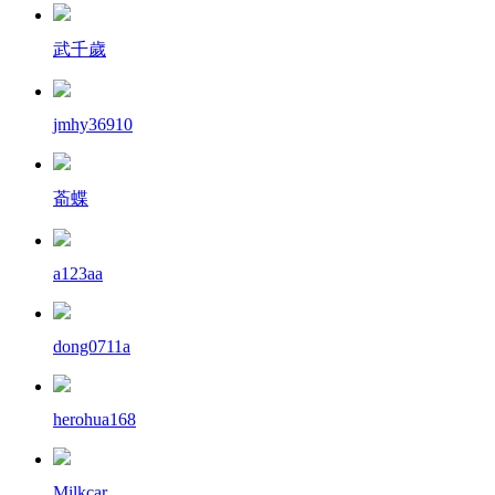
武千歲
jmhy36910
萮蝶
a123aa
dong0711a
herohua168
Milkcar