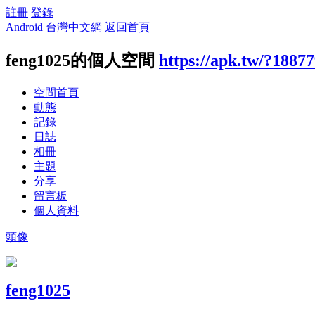
註冊
登錄
Android 台灣中文網
返回首頁
feng1025的個人空間
https://apk.tw/?1887
空間首頁
動態
記錄
日誌
相冊
主題
分享
留言板
個人資料
頭像
feng1025