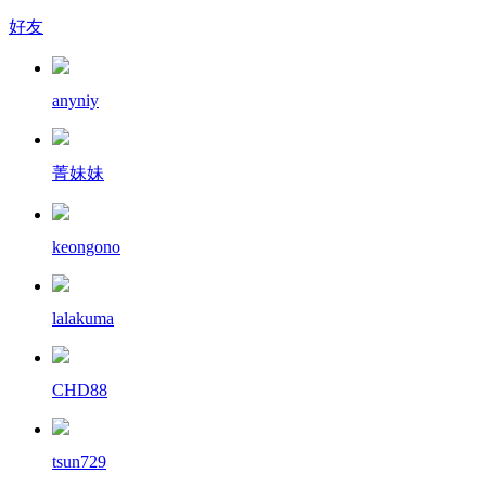
好友
anyniy
菁妹妹
keongono
lalakuma
CHD88
tsun729