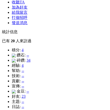
收聽TA
加為好友
給我留言
打個招呼
發送消息
統計信息
已有
20
人來訪過
積分:
4
鑽石:
--
碎鑽:
34
經驗:
4
幫助:
--
技術:
--
貢獻:
--
宣傳:
--
金豆:
--
好友:
23
主題:
--
日誌:
--