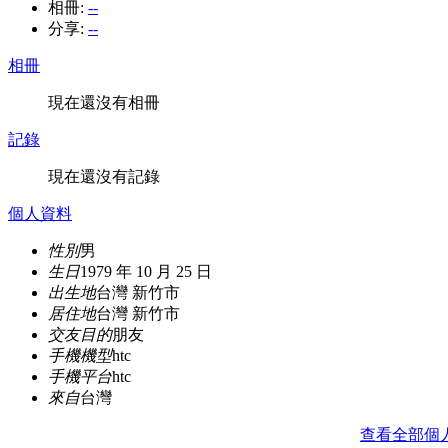
相冊:
--
分享:
--
相冊
現在還沒有相冊
記錄
現在還沒有記錄
個人資料
性別
男
生日
1979 年 10 月 25 日
出生地
台灣 新竹市
居住地
台灣 新竹市
交友目的
朋友
手機機型
htc
手機平台
htc
來自
台灣
查看全部個