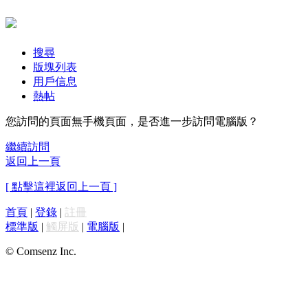
搜尋
版塊列表
用戶信息
熱帖
您訪問的頁面無手機頁面，是否進一步訪問電腦版？
繼續訪問
返回上一頁
[ 點擊這裡返回上一頁 ]
首頁
|
登錄
|
註冊
標準版
|
觸屏版
|
電腦版
|
© Comsenz Inc.