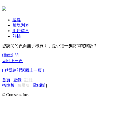
搜尋
版塊列表
用戶信息
熱帖
您訪問的頁面無手機頁面，是否進一步訪問電腦版？
繼續訪問
返回上一頁
[ 點擊這裡返回上一頁 ]
首頁
|
登錄
|
註冊
標準版
|
觸屏版
|
電腦版
|
© Comsenz Inc.