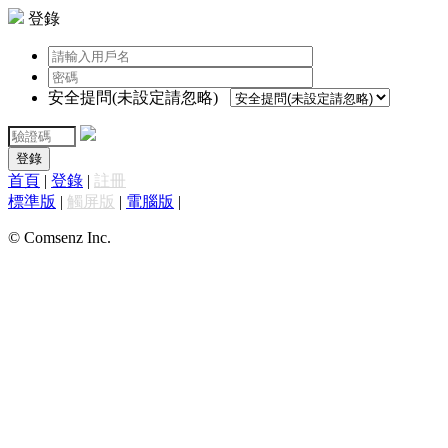
登錄
安全提問(未設定請忽略)
登錄
首頁
|
登錄
|
註冊
標準版
|
觸屏版
|
電腦版
|
© Comsenz Inc.