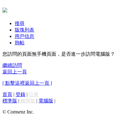
搜尋
版塊列表
用戶信息
熱帖
您訪問的頁面無手機頁面，是否進一步訪問電腦版？
繼續訪問
返回上一頁
[ 點擊這裡返回上一頁 ]
首頁
|
登錄
|
註冊
標準版
|
觸屏版
|
電腦版
|
© Comsenz Inc.