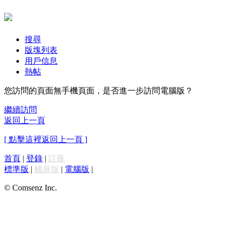
搜尋
版塊列表
用戶信息
熱帖
您訪問的頁面無手機頁面，是否進一步訪問電腦版？
繼續訪問
返回上一頁
[ 點擊這裡返回上一頁 ]
首頁
|
登錄
|
註冊
標準版
|
觸屏版
|
電腦版
|
© Comsenz Inc.