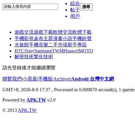
綜合
搜尋
帖子
用戶
遊戲交流
遊戲下載
軟體交流
軟體下載
手機影視
桌布主題
漫畫小說
手機鈴聲
水族館
手機音樂
二手市場
新手專區
HTC
Sony
Samsung
TWM
Huawei
MOTO
解密技術
繁化技術
請先登錄後才能繼續瀏覽
聯繫我們
|
小黑屋
|
手機版
|
Archiver
|
Android 台灣中文網
GMT+8, 2026-8-9 17:37
, Processed in 0.009870 second(s), 1 quer
Powered by
APK.TW
v2.0
© 2013
APK.TW