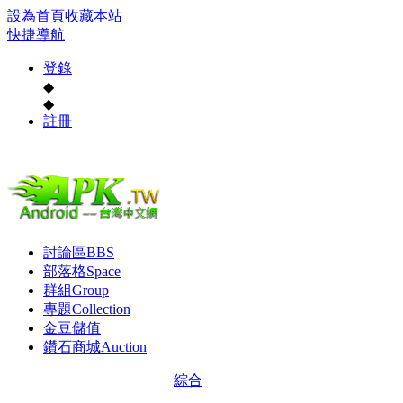
設為首頁
收藏本站
快捷導航
登錄
◆
◆
註冊
討論區
BBS
部落格
Space
群組
Group
專題
Collection
金豆儲值
鑽石商城
Auction
綜合