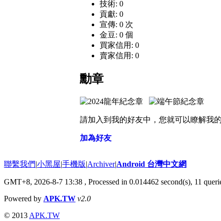
技術: 0
貢獻: 0
宣傳: 0 次
金豆: 0 個
買家信用: 0
賣家信用: 0
勳章
請加入到我的好友中，您就可以瞭解我
加為好友
聯繫我們
|
小黑屋
|
手機版
|
Archiver
|
Android 台灣中文網
GMT+8, 2026-8-7 13:38
, Processed in 0.014462 second(s), 11 que
Powered by
APK.TW
v2.0
© 2013
APK.TW