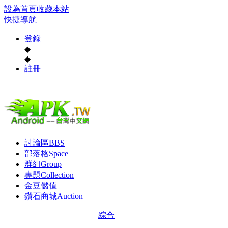
設為首頁
收藏本站
快捷導航
登錄
◆
◆
註冊
討論區
BBS
部落格
Space
群組
Group
專題
Collection
金豆儲值
鑽石商城
Auction
綜合