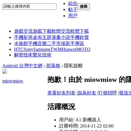
綜合
搜尋
帖子
用戶
遊戲交流
遊戲下載
軟體交流
軟體下載
手機影視
桌布主題
漫畫小說
手機鈴聲
水族館
手機音樂
二手市場
新手專區
HTC
Sony
Samsung
TWM
Huawei
MOTO
解密技術
繁化技術
Android 台灣中文網
›
部落格
›
隱私提醒
抱歉！由於 miowmiow
miowmiow
查看好友列表
|
加為好友
|
打個招呼
|
發送
活躍概況
用戶組:
A1 新機器人
註冊時間: 2014-11-22 02:00