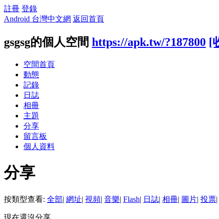
註冊
登錄
Android 台灣中文網
返回首頁
gsgsg的個人空間
https://apk.tw/?187800
[
空間首頁
動態
記錄
日誌
相冊
主題
分享
留言板
個人資料
分享
按類型查看:
全部
|
網址
|
視頻
|
音樂
|
Flash
|
日誌
|
相冊
|
圖片
|
投票
|
現在還沒分享