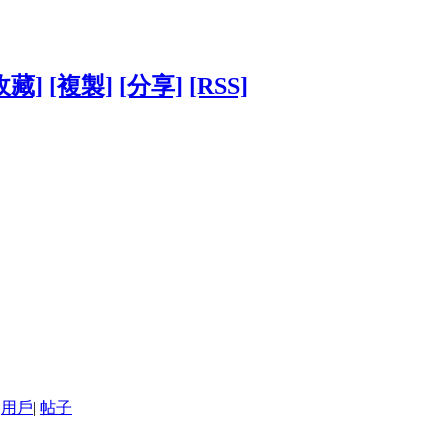
收藏]
[複製]
[分享]
[RSS]
用戶
|
帖子