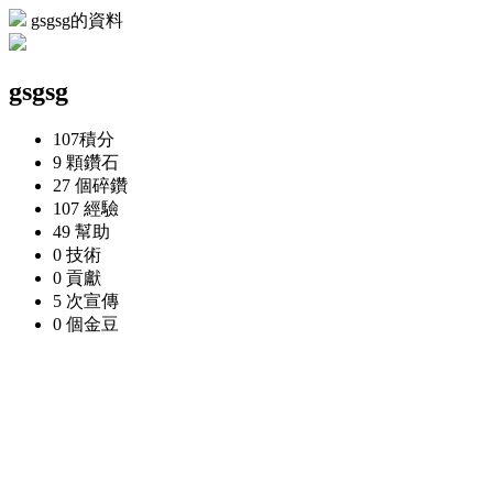
gsgsg的資料
gsgsg
107
積分
9 顆
鑽石
27 個
碎鑽
107
經驗
49
幫助
0
技術
0
貢獻
5 次
宣傳
0 個
金豆