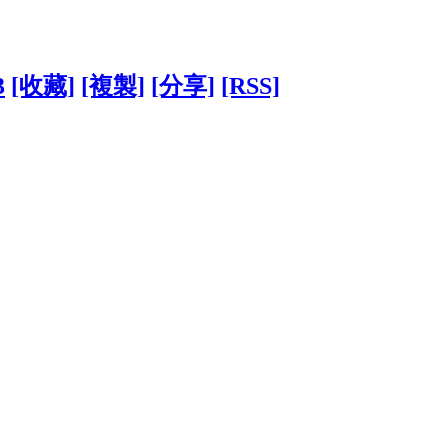
3
[收藏]
[複製]
[分享]
[RSS]