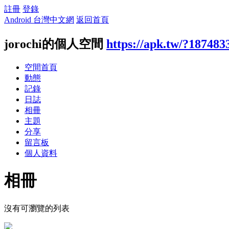
註冊
登錄
Android 台灣中文網
返回首頁
jorochi的個人空間
https://apk.tw/?187483
空間首頁
動態
記錄
日誌
相冊
主題
分享
留言板
個人資料
相冊
沒有可瀏覽的列表