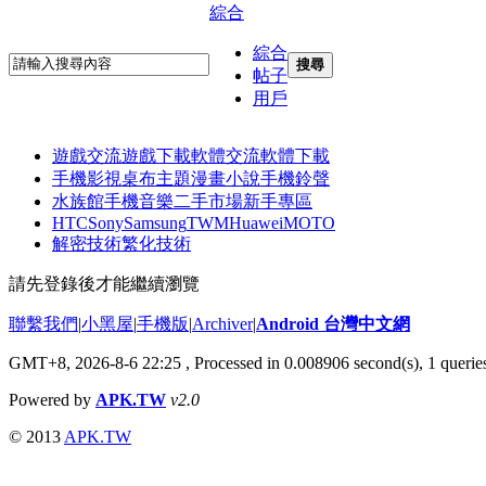
綜合
綜合
搜尋
帖子
用戶
遊戲交流
遊戲下載
軟體交流
軟體下載
手機影視
桌布主題
漫畫小說
手機鈴聲
水族館
手機音樂
二手市場
新手專區
HTC
Sony
Samsung
TWM
Huawei
MOTO
解密技術
繁化技術
請先登錄後才能繼續瀏覽
聯繫我們
|
小黑屋
|
手機版
|
Archiver
|
Android 台灣中文網
GMT+8, 2026-8-6 22:25
, Processed in 0.008906 second(s), 1 quer
Powered by
APK.TW
v2.0
© 2013
APK.TW