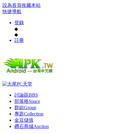
設為首頁
收藏本站
快捷導航
登錄
◆
◆
註冊
討論區
BBS
部落格
Space
群組
Group
專題
Collection
金豆儲值
鑽石商城
Auction