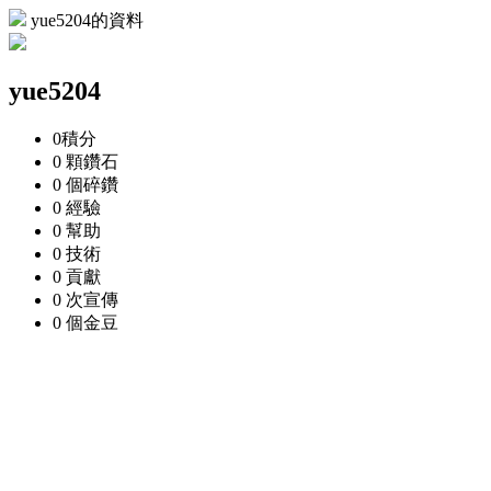
yue5204的資料
yue5204
0
積分
0 顆
鑽石
0 個
碎鑽
0
經驗
0
幫助
0
技術
0
貢獻
0 次
宣傳
0 個
金豆