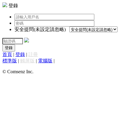
登錄
安全提問(未設定請忽略)
登錄
首頁
|
登錄
|
註冊
標準版
|
觸屏版
|
電腦版
|
© Comsenz Inc.