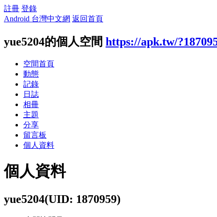
註冊
登錄
Android 台灣中文網
返回首頁
yue5204的個人空間
https://apk.tw/?18709
空間首頁
動態
記錄
日誌
相冊
主題
分享
留言板
個人資料
個人資料
yue5204
(UID: 1870959)