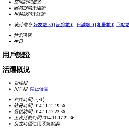
空間訪問量
19
郵箱狀態
未驗證
視頻認證
未認證
統計信息
好友數 39
|
記錄數 0
|
日誌數 0
|
相冊數 0
|
回帖數
性別
保密
生日
-
用戶認證
活躍概況
管理組
用戶組
禁止發言
在線時間
2 小時
註冊時間
2014-11-15 19:56
最後訪問
2014-11-17 22:36
上次活動時間
2014-11-17 22:36
所在時區
使用系統默認