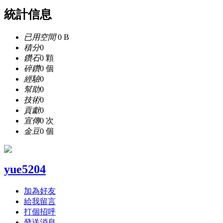
統計信息
已用空間
0 B
積分
0
鑽石
0 顆
碎鑽
0 個
經驗
0
幫助
0
技術
0
貢獻
0
宣傳
0 次
金豆
0 個
yue5204
加為好友
給我留言
打個招呼
發送消息