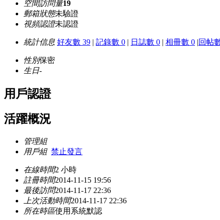
空間訪問量
19
郵箱狀態
未驗證
視頻認證
未認證
統計信息
好友數 39
|
記錄數 0
|
日誌數 0
|
相冊數 0
|
回帖數
性別
保密
生日
-
用戶認證
活躍概況
管理組
用戶組
禁止發言
在線時間
2 小時
註冊時間
2014-11-15 19:56
最後訪問
2014-11-17 22:36
上次活動時間
2014-11-17 22:36
所在時區
使用系統默認