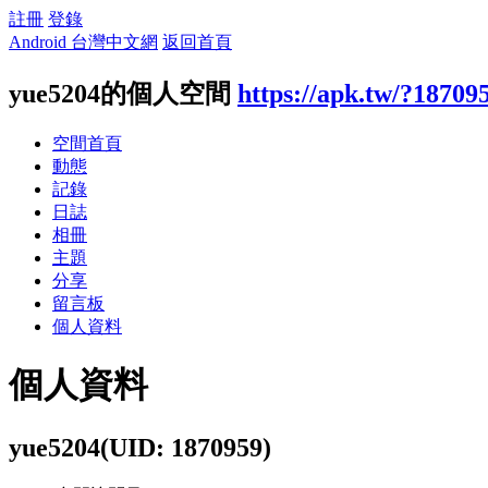
註冊
登錄
Android 台灣中文網
返回首頁
yue5204的個人空間
https://apk.tw/?18709
空間首頁
動態
記錄
日誌
相冊
主題
分享
留言板
個人資料
個人資料
yue5204
(UID: 1870959)