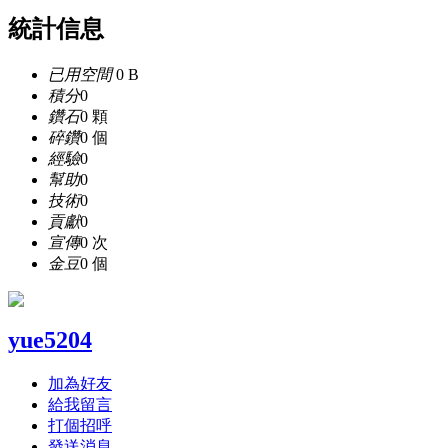
統計信息
已用空間
0 B
積分
0
鑽石
0 顆
碎鑽
0 個
經驗
0
幫助
0
技術
0
貢獻
0
宣傳
0 次
金豆
0 個
yue5204
加為好友
給我留言
打個招呼
發送消息