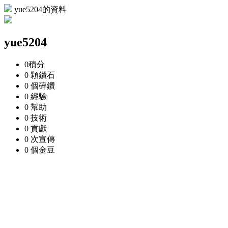
yue5204的資料
yue5204
0
積分
0 顆
鑽石
0 個
碎鑽
0
經驗
0
幫助
0
技術
0
貢獻
0 次
宣傳
0 個
金豆