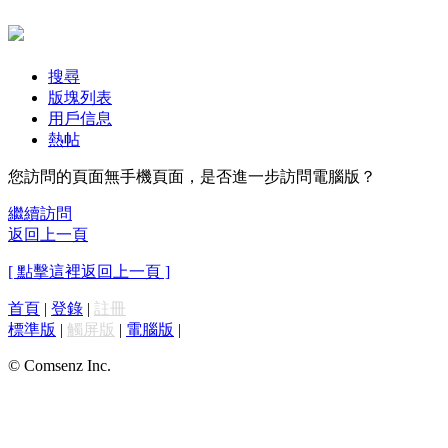
搜尋
版塊列表
用戶信息
熱帖
您訪問的頁面無手機頁面，是否進一步訪問電腦版？
繼續訪問
返回上一頁
[ 點擊這裡返回上一頁 ]
首頁
|
登錄
|
註冊
標準版
|
觸屏版
|
電腦版
|
© Comsenz Inc.