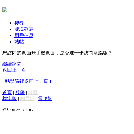
搜尋
版塊列表
用戶信息
熱帖
您訪問的頁面無手機頁面，是否進一步訪問電腦版？
繼續訪問
返回上一頁
[ 點擊這裡返回上一頁 ]
首頁
|
登錄
|
註冊
標準版
|
觸屏版
|
電腦版
|
© Comsenz Inc.