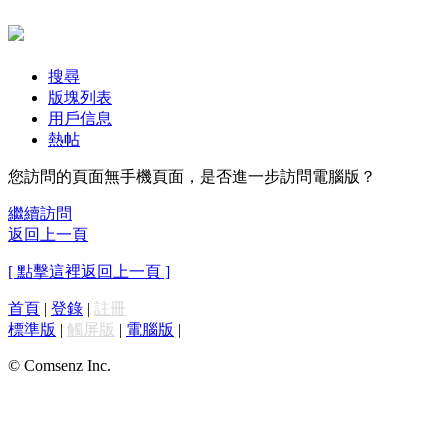
搜尋
版塊列表
用戶信息
熱帖
您訪問的頁面無手機頁面，是否進一步訪問電腦版？
繼續訪問
返回上一頁
[ 點擊這裡返回上一頁 ]
首頁
|
登錄
|
註冊
標準版
|
觸屏版
|
電腦版
|
© Comsenz Inc.