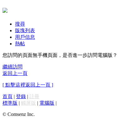
搜尋
版塊列表
用戶信息
熱帖
您訪問的頁面無手機頁面，是否進一步訪問電腦版？
繼續訪問
返回上一頁
[ 點擊這裡返回上一頁 ]
首頁
|
登錄
|
註冊
標準版
|
觸屏版
|
電腦版
|
© Comsenz Inc.