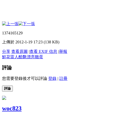
1374165129
上傳於 2012-1-19 17:23 (138 KB)
分享
查看原圖
|
查看 EXIF 信息
|
舉報
鮮花
雷人
酷斃
漂亮
雞蛋
評論
您需要登錄後才可以評論
登錄
|
註冊
評論
woc823