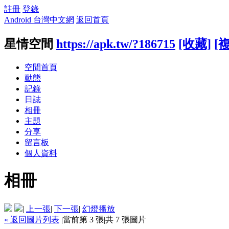
註冊
登錄
Android 台灣中文網
返回首頁
星情空間
https://apk.tw/?186715
[收藏]
[
空間首頁
動態
記錄
日誌
相冊
主題
分享
留言板
個人資料
相冊
|
上一張
|
下一張
|
幻燈播放
« 返回圖片列表
|
當前第 3 張
|
共 7 張圖片