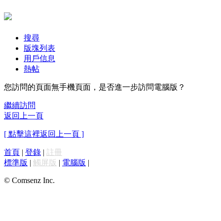
搜尋
版塊列表
用戶信息
熱帖
您訪問的頁面無手機頁面，是否進一步訪問電腦版？
繼續訪問
返回上一頁
[ 點擊這裡返回上一頁 ]
首頁
|
登錄
|
註冊
標準版
|
觸屏版
|
電腦版
|
© Comsenz Inc.