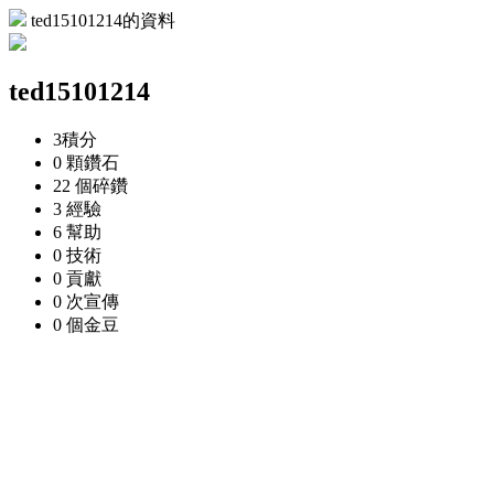
ted15101214的資料
ted15101214
3
積分
0 顆
鑽石
22 個
碎鑽
3
經驗
6
幫助
0
技術
0
貢獻
0 次
宣傳
0 個
金豆