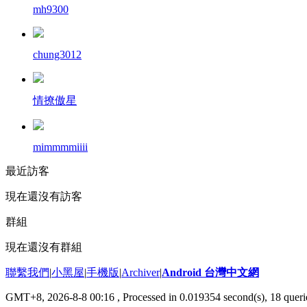
mh9300
chung3012
情撩傲星
mimmmmiiii
最近訪客
現在還沒有訪客
群組
現在還沒有群組
聯繫我們
|
小黑屋
|
手機版
|
Archiver
|
Android 台灣中文網
GMT+8, 2026-8-8 00:16
, Processed in 0.019354 second(s), 18 que