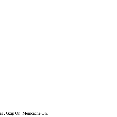
ries , Gzip On, Memcache On.