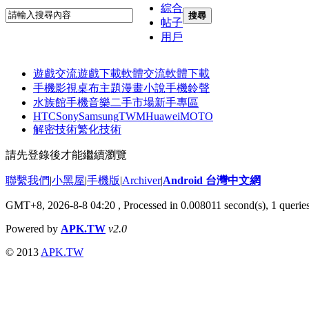
綜合
搜尋
帖子
用戶
遊戲交流
遊戲下載
軟體交流
軟體下載
手機影視
桌布主題
漫畫小說
手機鈴聲
水族館
手機音樂
二手市場
新手專區
HTC
Sony
Samsung
TWM
Huawei
MOTO
解密技術
繁化技術
請先登錄後才能繼續瀏覽
聯繫我們
|
小黑屋
|
手機版
|
Archiver
|
Android 台灣中文網
GMT+8, 2026-8-8 04:20
, Processed in 0.008011 second(s), 1 quer
Powered by
APK.TW
v2.0
© 2013
APK.TW