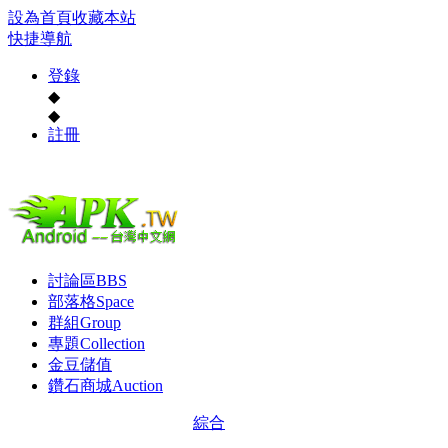
設為首頁
收藏本站
快捷導航
登錄
◆
◆
註冊
討論區
BBS
部落格
Space
群組
Group
專題
Collection
金豆儲值
鑽石商城
Auction
綜合