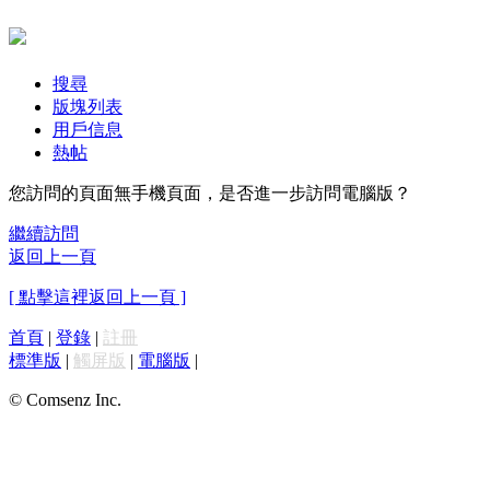
搜尋
版塊列表
用戶信息
熱帖
您訪問的頁面無手機頁面，是否進一步訪問電腦版？
繼續訪問
返回上一頁
[ 點擊這裡返回上一頁 ]
首頁
|
登錄
|
註冊
標準版
|
觸屏版
|
電腦版
|
© Comsenz Inc.