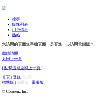
搜尋
版塊列表
用戶信息
熱帖
您訪問的頁面無手機頁面，是否進一步訪問電腦版？
繼續訪問
返回上一頁
[ 點擊這裡返回上一頁 ]
首頁
|
登錄
|
註冊
標準版
|
觸屏版
|
電腦版
|
© Comsenz Inc.