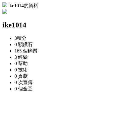
ike1014的資料
ike1014
3
積分
0 顆
鑽石
165 個
碎鑽
3
經驗
0
幫助
0
技術
0
貢獻
0 次
宣傳
0 個
金豆