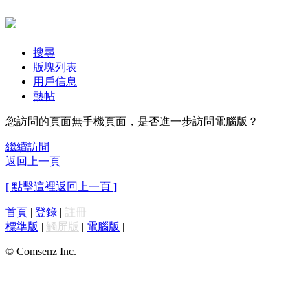
搜尋
版塊列表
用戶信息
熱帖
您訪問的頁面無手機頁面，是否進一步訪問電腦版？
繼續訪問
返回上一頁
[ 點擊這裡返回上一頁 ]
首頁
|
登錄
|
註冊
標準版
|
觸屏版
|
電腦版
|
© Comsenz Inc.