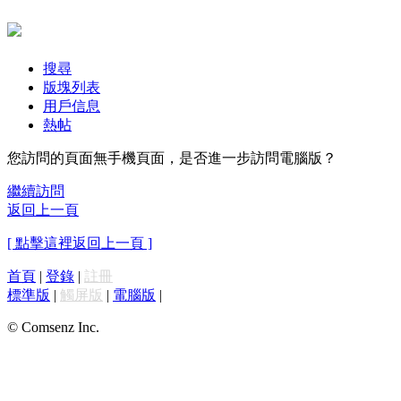
搜尋
版塊列表
用戶信息
熱帖
您訪問的頁面無手機頁面，是否進一步訪問電腦版？
繼續訪問
返回上一頁
[ 點擊這裡返回上一頁 ]
首頁
|
登錄
|
註冊
標準版
|
觸屏版
|
電腦版
|
© Comsenz Inc.