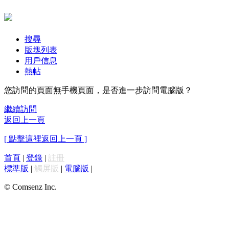
搜尋
版塊列表
用戶信息
熱帖
您訪問的頁面無手機頁面，是否進一步訪問電腦版？
繼續訪問
返回上一頁
[ 點擊這裡返回上一頁 ]
首頁
|
登錄
|
註冊
標準版
|
觸屏版
|
電腦版
|
© Comsenz Inc.