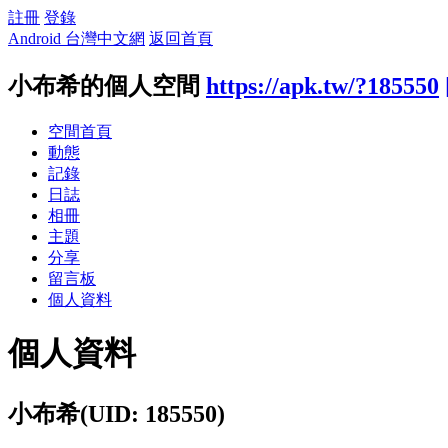
註冊
登錄
Android 台灣中文網
返回首頁
小布希的個人空間
https://apk.tw/?185550
空間首頁
動態
記錄
日誌
相冊
主題
分享
留言板
個人資料
個人資料
小布希
(UID: 185550)