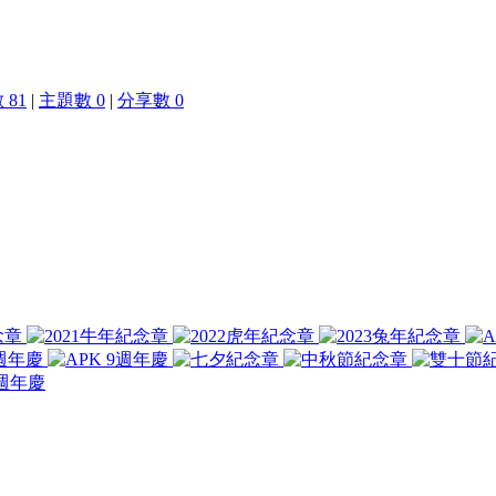
 81
|
主題數 0
|
分享數 0