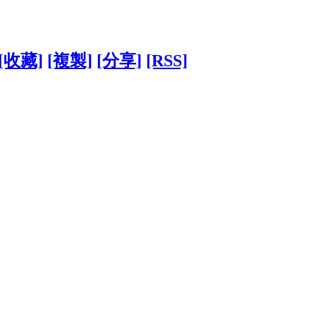
[收藏]
[複製]
[分享]
[RSS]