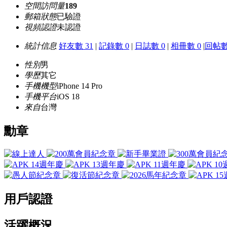
空間訪問量
189
郵箱狀態
已驗證
視頻認證
未認證
統計信息
好友數 31
|
記錄數 0
|
日誌數 0
|
相冊數 0
|
回帖數
性別
男
學歷
其它
手機機型
iPhone 14 Pro
手機平台
iOS 18
來自
台灣
勳章
用戶認證
活躍概況