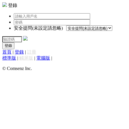
登錄
安全提問(未設定請忽略)
登錄
首頁
|
登錄
|
註冊
標準版
|
觸屏版
|
電腦版
|
© Comsenz Inc.