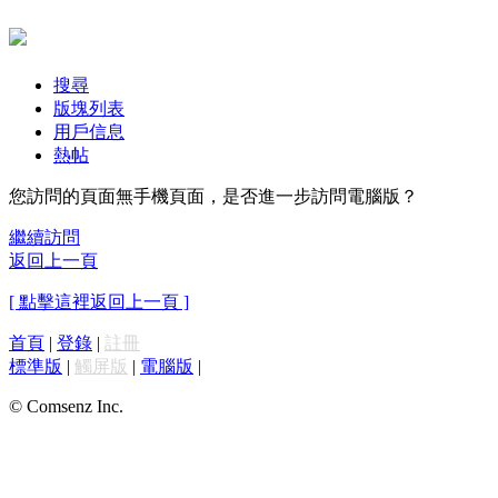
搜尋
版塊列表
用戶信息
熱帖
您訪問的頁面無手機頁面，是否進一步訪問電腦版？
繼續訪問
返回上一頁
[ 點擊這裡返回上一頁 ]
首頁
|
登錄
|
註冊
標準版
|
觸屏版
|
電腦版
|
© Comsenz Inc.