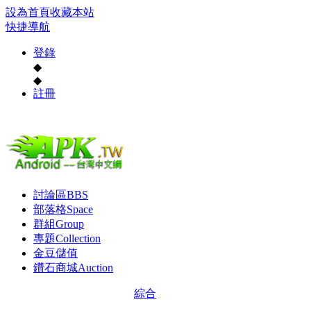
設為首頁
收藏本站
快捷導航
登錄
◆
◆
註冊
討論區
BBS
部落格
Space
群組
Group
專題
Collection
金豆儲值
鑽石商城
Auction
綜合