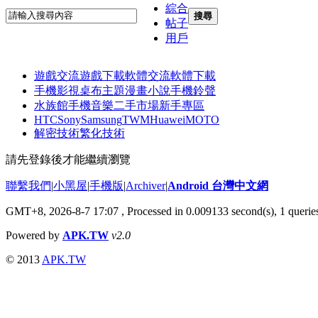
綜合
搜尋
帖子
用戶
遊戲交流
遊戲下載
軟體交流
軟體下載
手機影視
桌布主題
漫畫小說
手機鈴聲
水族館
手機音樂
二手市場
新手專區
HTC
Sony
Samsung
TWM
Huawei
MOTO
解密技術
繁化技術
請先登錄後才能繼續瀏覽
聯繫我們
|
小黑屋
|
手機版
|
Archiver
|
Android 台灣中文網
GMT+8, 2026-8-7 17:07
, Processed in 0.009133 second(s), 1 quer
Powered by
APK.TW
v2.0
© 2013
APK.TW