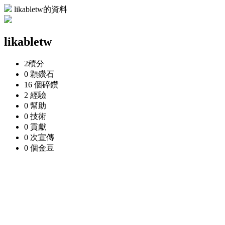
likabletw的資料
likabletw
2
積分
0 顆
鑽石
16 個
碎鑽
2
經驗
0
幫助
0
技術
0
貢獻
0 次
宣傳
0 個
金豆