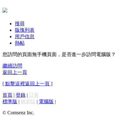
搜尋
版塊列表
用戶信息
熱帖
您訪問的頁面無手機頁面，是否進一步訪問電腦版？
繼續訪問
返回上一頁
[ 點擊這裡返回上一頁 ]
首頁
|
登錄
|
註冊
標準版
|
觸屏版
|
電腦版
|
© Comsenz Inc.