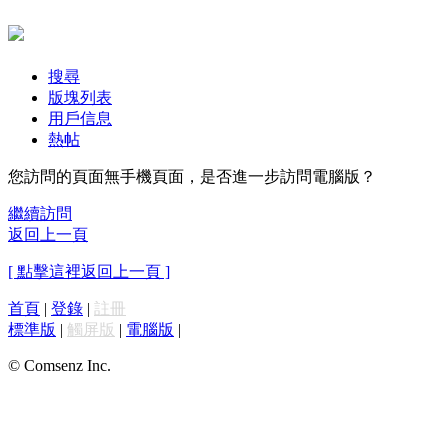
搜尋
版塊列表
用戶信息
熱帖
您訪問的頁面無手機頁面，是否進一步訪問電腦版？
繼續訪問
返回上一頁
[ 點擊這裡返回上一頁 ]
首頁
|
登錄
|
註冊
標準版
|
觸屏版
|
電腦版
|
© Comsenz Inc.