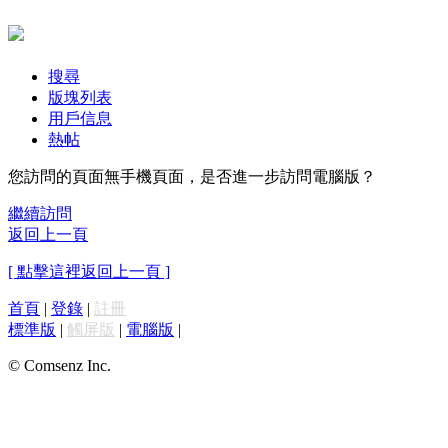
搜尋
版塊列表
用戶信息
熱帖
您訪問的頁面無手機頁面，是否進一步訪問電腦版？
繼續訪問
返回上一頁
[ 點擊這裡返回上一頁 ]
首頁
|
登錄
|
註冊
標準版
|
觸屏版
|
電腦版
|
© Comsenz Inc.