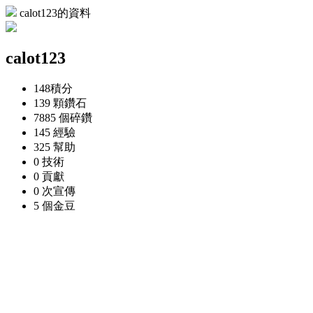
calot123的資料
calot123
148
積分
139 顆
鑽石
7885 個
碎鑽
145
經驗
325
幫助
0
技術
0
貢獻
0 次
宣傳
5 個
金豆